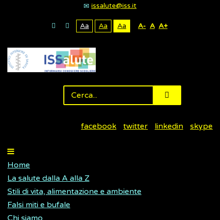
issalute@iss.it
Aa
Aa
Aa
A-
A
A+
facebook
twitter
linkedin
skype
Home
La salute dalla A alla Z
Stili di vita, alimentazione e ambiente
Falsi miti e bufale
Chi siamo