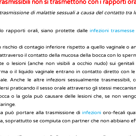
smissibili non si trasmettono con i rapporti ora
trasmissione di malattie sessuali a causa del contatto tra lo
 rapporti orali, siano protette dalle
infezioni trasmesse
ischio di contagio inferiore rispetto a quello vaginale o an
traverso il contatto della mucosa della bocca con lo sperma 
e o lesioni (anche non visibili a occhio nudo) sui genital
ma o il liquido vaginale entrano in contatto diretto con le
rale. Anche le altre infezioni sessualmente trasmessibili,
ersi praticando il sesso orale attraverso gli stessi meccani
la bocca o la gola può causare delle lesioni che, se non ve
faringe.
a può portare alla trasmissione di
infezioni
oro-fecali quali
ra, soprattutto se compiuta con partner che non abbiano eff