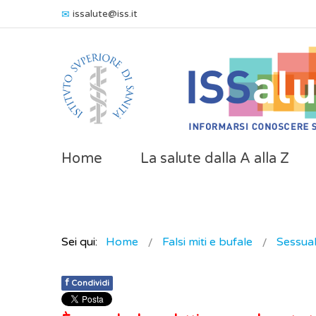
issalute@iss.it
Home
La salute dalla A alla Z
Sei qui:
Home
Falsi miti e bufale
Sessual
f
Condividi