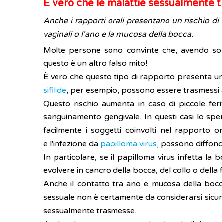
È vero che le malattie sessualmente tra
Anche i rapporti orali presentano un rischio di 
vaginali o l'ano e la mucosa della bocca.
Molte persone sono convinte che, avendo solo
questo è un altro falso mito!
È vero che questo tipo di rapporto presenta un r
sifilide
, per esempio, possono essere trasmessi at
Questo rischio aumenta in caso di piccole ferit
sanguinamento gengivale. In questi casi lo sper
facilmente i soggetti coinvolti nel rapporto o
e l'infezione da
papilloma virus
, possono diffond
In particolare, se il papilloma virus infetta 
evolvere in cancro della bocca, del collo o della 
Anche il contatto tra ano e mucosa della bocc
sessuale non è certamente da considerarsi sicu
sessualmente trasmesse.