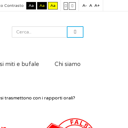
to Contrasto
Aa
Aa
Aa
A-
A
A+
si miti e bufale
Chi siamo
si trasmettono con i rapporti orali?