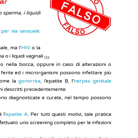
li?
 sperma, i liquidi
 per via sessuale
:
ale, ma l’
HIV
o la
o i liquidi vaginali
.
(1)
i o nella bocca, oppure in caso di alterazioni o
 ferite ed i microrganismi possono infettare più
 come la
gonorrea
, l’epatite B, l'
herpes genitale
smi descritti precedentemente.
ngono diagnosticate e curate, nel tempo possono
 l'
epatite A
. Per tutti questi motivi, tale pratica
ettuato uno screening completo per le infezioni