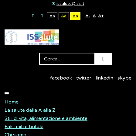
issalute@iss.it
Aa
Aa
Aa
A-
A
A+
facebook
twitter
linkedin
skype
Home
La salute dalla A alla Z
Stili di vita, alimentazione e ambiente
Falsi miti e bufale
Chi siamo