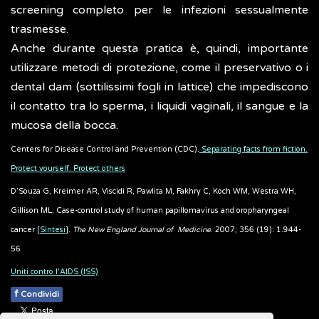
screening completo per le infezioni sessualmente
trasmesse.
Anche durante questa pratica è, quindi, importante
utilizzare metodi di protezione, come il preservativo o i
dental dam (sottilissimi fogli in lattice) che impediscono
il contatto tra lo sperma, i liquidi vaginali, il sangue e la
mucosa della bocca.
Centers for Disease Control and Prevention (CDC).
Separating facts from fiction.
Protect yourself. Protect others
D’Souza G, Kreimer AR, Viscidi R, Pawlita M, Fakhry C, Koch WM, Westra WH,
Gillison ML. Case-control study of human papillomavirus and oropharyngeal
cancer [
Sintesi
].
The New England Journal of Medicine
. 2007; 356 (19): 1.944-
56
Uniti contro l'AIDS (ISS)
f
Condividi