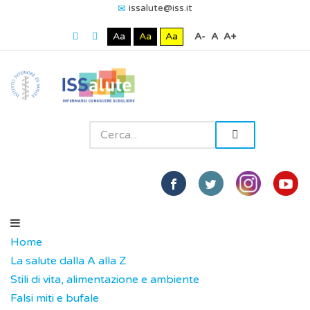
issalute@iss.it
Aa
Aa
Aa
A-
A
A+
Home
La salute dalla A alla Z
Stili di vita, alimentazione e ambiente
Falsi miti e bufale