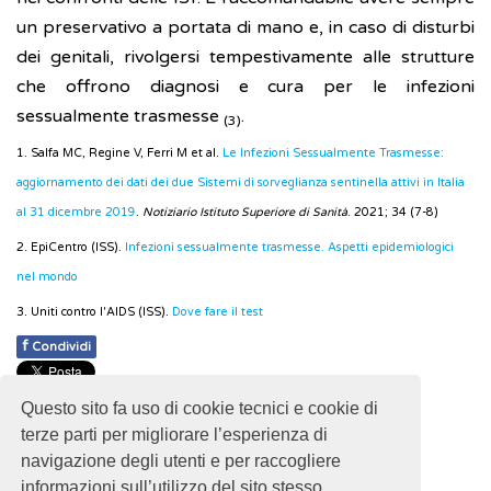
un preservativo a portata di mano e, in caso di disturbi
dei genitali, rivolgersi tempestivamente alle strutture
che offrono diagnosi e cura per le infezioni
sessualmente trasmesse
.
(3)
1. Salfa MC, Regine V, Ferri M et al.
Le Infezioni Sessualmente Trasmesse:
aggiornamento dei dati dei due Sistemi di sorveglianza sentinella attivi in Italia
al 31 dicembre 2019
.
Notiziario Istituto Superiore di Sanità
. 2021; 34 (7-8)
2. EpiCentro (ISS).
Infezioni sessualmente trasmesse. Aspetti epidemiologici
nel mondo
3. Uniti contro l'AIDS (ISS).
Dove fare il test
f
Condividi
Pubblicato: 28 Febbraio 2018
Questo sito fa uso di cookie tecnici e cookie di
- Ultimo aggiornamento: 28 Dicembre 2021
terze parti per migliorare l’esperienza di
navigazione degli utenti e per raccogliere
informazioni sull’utilizzo del sito stesso.