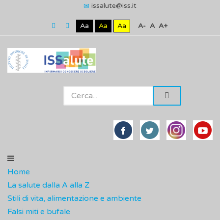
issalute@iss.it
Aa
Aa
Aa
A-
A
A+
Home
La salute dalla A alla Z
Stili di vita, alimentazione e ambiente
Falsi miti e bufale