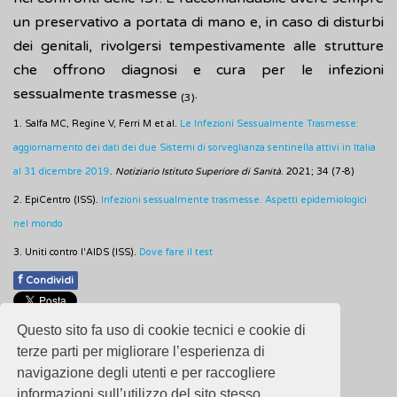
un preservativo a portata di mano e, in caso di disturbi
dei genitali, rivolgersi tempestivamente alle strutture
che offrono diagnosi e cura per le infezioni
sessualmente trasmesse
.
(3)
1. Salfa MC, Regine V, Ferri M et al.
Le Infezioni Sessualmente Trasmesse:
aggiornamento dei dati dei due Sistemi di sorveglianza sentinella attivi in Italia
al 31 dicembre 2019
.
Notiziario Istituto Superiore di Sanità
. 2021; 34 (7-8)
2. EpiCentro (ISS).
Infezioni sessualmente trasmesse. Aspetti epidemiologici
nel mondo
3. Uniti contro l'AIDS (ISS).
Dove fare il test
f
Condividi
Pubblicato: 28 Febbraio 2018
Questo sito fa uso di cookie tecnici e cookie di
- Ultimo aggiornamento: 28 Dicembre 2021
terze parti per migliorare l’esperienza di
navigazione degli utenti e per raccogliere
informazioni sull’utilizzo del sito stesso.