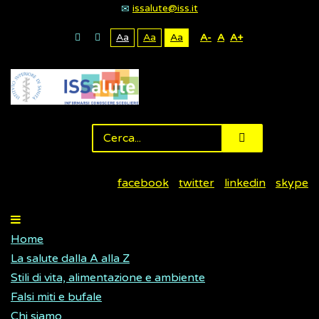
issalute@iss.it
Aa
Aa
Aa
A-
A
A+
facebook
twitter
linkedin
skype
Home
La salute dalla A alla Z
Stili di vita, alimentazione e ambiente
Falsi miti e bufale
Chi siamo