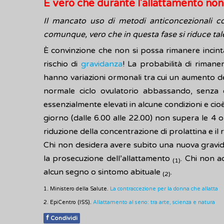
È vero che durante l'allattamento non
Il mancato uso di metodi anticoncezionali co
comunque, vero che in questa fase si riduce tale
È convinzione che non si possa rimanere incinta
rischio di
gravidanza
! La probabilità di rimane
hanno variazioni ormonali tra cui un aumento del
normale ciclo ovulatorio abbassando, senza es
essenzialmente elevati in alcune condizioni e cioè
giorno (dalle 6.00 alle 22.00) non supera le 4 or
riduzione della concentrazione di prolattina e il
Chi non desidera avere subito una nuova gravid
la prosecuzione dell’allattamento
. Chi non a
(1)
alcun segno o sintomo abituale
.
(2)
1. Ministero della Salute.
La contraccezione per la donna che allatta
2. EpiCentro (ISS).
Allattamento al seno: tra arte, scienza e natura
f
Condividi