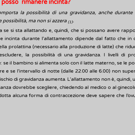
 posso rimanere incinta?
mporta la possibilità di una gravidanza, anche durante l
 possibilità, ma non si azzera
.
(1)
 se si sta allattando e, quindi, che si possano avere rappo
re incinta durante l’allattamento dipende dal fatto che in
la prolattina (necessario alla produzione di latte) che riduc
cludere, la possibilità di una gravidanza. I livelli di p
: se il bambino si alimenta solo con il latte materno, se le po
e e se l’intervallo di notte (dalle 22.00 alle 6.00) non supera
 rischio di gravidanza aumenta. L’allattamento non è, quindi,
anza dovrebbe scegliere, chiedendo al medico o al ginecolo
dotta alcuna forma di contraccezione deve sapere che l’ovu