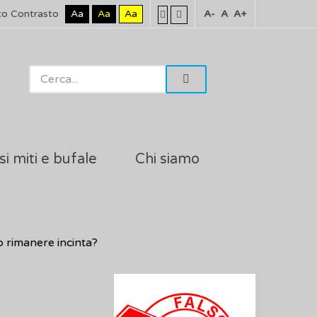
to Contrasto
Aa
Aa
Aa
A-
A
A+
si miti e bufale
Chi siamo
 rimanere incinta?