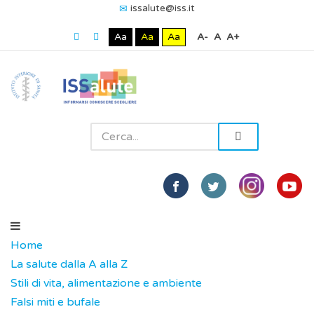
issalute@iss.it
Aa
Aa
Aa
A-
A
A+
Home
La salute dalla A alla Z
Stili di vita, alimentazione e ambiente
Falsi miti e bufale