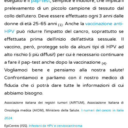
eseguito è il
pap-test
, semplice e indolore, che implica il
prelevamento di un piccolo campione di tessuto dal
collo dell'utero. Deve essere effettuato ogni 3 anni dalle
donne di età 25-65 anni
. Anche la
vaccinazione anti-
(1)
HPV
può ridurre l'impatto del cancro, soprattutto se
effettuata prima dell'inizio dell'attività sessuale. Il
vaccino, però, protegge solo da alcuni tipi di HPV ad
alto rischio (i più diffusi!) per cui è necessario continuare
a fare il pap-test anche dopo la vaccinazione
.
(4)
Vogliamoci bene e pensiamo alla nostra salute!
Confrontiamoci e parliamo con il nostro medico di
fiducia che ci potrà dare tutte le informazioni di cui
abbiamo bisogno.
Associazione italiana dei registri tumori (AIRTUM), Associazione Italiana di
Oncologia medica (AIOM), Ministero della Salute.
I numeri del cancro in Italia
2024
EpiCentro (ISS).
Infezioni da HPV e cervicocarcinoma