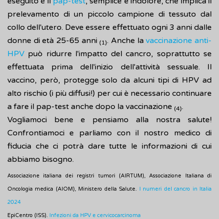
eseguito è il
pap-test
, semplice e indolore, che implica il
prelevamento di un piccolo campione di tessuto dal
collo dell'utero. Deve essere effettuato ogni 3 anni dalle
donne di età 25-65 anni
. Anche la
vaccinazione anti-
(1)
HPV
può ridurre l'impatto del cancro, soprattutto se
effettuata prima dell'inizio dell'attività sessuale. Il
vaccino, però, protegge solo da alcuni tipi di HPV ad
alto rischio (i più diffusi!) per cui è necessario continuare
a fare il pap-test anche dopo la vaccinazione
.
(4)
Vogliamoci bene e pensiamo alla nostra salute!
Confrontiamoci e parliamo con il nostro medico di
fiducia che ci potrà dare tutte le informazioni di cui
abbiamo bisogno.
Associazione italiana dei registri tumori (AIRTUM), Associazione Italiana di
Oncologia medica (AIOM), Ministero della Salute.
I numeri del cancro in Italia
2024
EpiCentro (ISS).
Infezioni da HPV e cervicocarcinoma