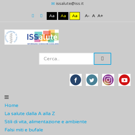
issalute@iss.it
Aa
Aa
Aa
A-
A
A+
Home
La salute dalla A alla Z
Stili di vita, alimentazione e ambiente
Falsi miti e bufale