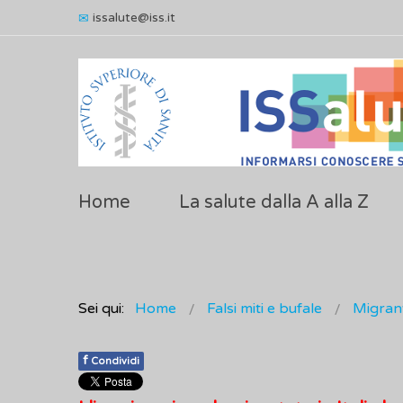
issalute@iss.it
Home
La salute dalla A alla Z
Sei qui:
Home
Falsi miti e bufale
Migrant
f
Condividi