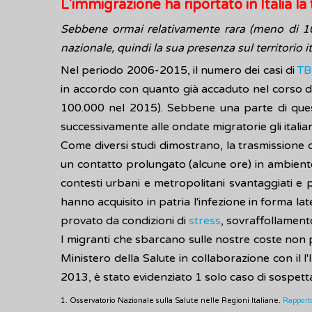
L'immigrazione ha riportato in Italia la
Sebbene ormai relativamente rara (meno di 10
nazionale, quindi la sua presenza sul territorio
Nel periodo 2006-2015, il numero dei casi di
TB
in accordo con quanto già accaduto nel corso de
100.000 nel 2015). Sebbene una parte di questi
successivamente alle ondate migratorie gli italia
Come diversi studi dimostrano, la trasmissione 
un contatto prolungato (alcune ore) in ambiente 
contesti urbani e metropolitani svantaggiati e p
hanno acquisito in patria l'infezione in forma l
provato da condizioni di
stress
, sovraffollamento
I migranti che sbarcano sulle nostre coste non p
Ministero della Salute in collaborazione con il l
2013, è stato evidenziato 1 solo caso di sospet
1. Osservatorio Nazionale sulla Salute nelle Regioni Italiane.
Rapport