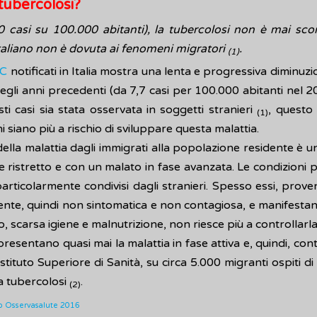
 tubercolosi?
 casi su 100.000 abitanti), la tubercolosi non è mai sc
 italiano non è dovuta ai fenomeni migratori
.
(1)
C
notificati in Italia mostra una lenta e progressiva diminuzi
gli anni precedenti (da 7,7 casi per 100.000 abitanti nel 2
 casi sia stata osservata in soggetti stranieri
, questo
(1)
ni siano più a rischio di sviluppare questa malattia.
della malattia dagli immigrati alla popolazione residente è
ristretto e con un malato in fase avanzata. Le condizioni pe
articolarmente condivisi dagli stranieri. Spesso essi, proven
atente, quindi non sintomatica e non contagiosa, e manifestan
, scarsa igiene e malnutrizione, non riesce più a controllarla
resentano quasi mai la malattia in fase attiva e, quindi, con
'Istituto Superiore di Sanità, su circa 5.000 migranti ospiti 
ta tubercolosi
.
(2)
o Osservasalute 2016