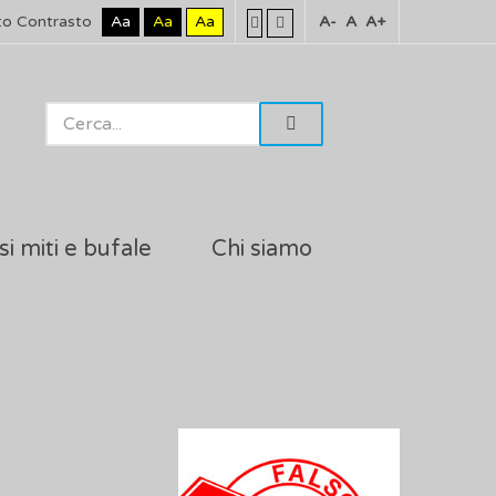
to Contrasto
Aa
Aa
Aa
A-
A
A+
si miti e bufale
Chi siamo