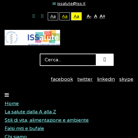
issalute@iss.it
Aa
Aa
Aa
A-
A
A+
facebook
twitter
linkedin
skype
Home
La salute dalla A alla Z
Stili di vita, alimentazione e ambiente
Falsi miti e bufale
Chi siamo