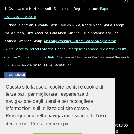
(2)
1. Osservatorio Nazionale sulla Salute nelle Regioni Italiane.
Rapporto
Osservasalute 2016
2. Napoli Christian, Riccardo Flavia, Declich Silvia, Dente Maria Grazia, Pompa
Maria Grazia, Rizzo Caterina, Rota Maria Cristina, Bella Antonino and The
National Working Group.
An Early Warning System Based on Syndromic
Surveillance to Detect Potential Health Emergencies among Migrants: Results
of a Two-Year Experience in Italy
.
International Journal of Environmental Research
and Public Health
. 2014; 11(8): 8529-8541
f
Condividi
Questo sito fa uso di cookie tecnici e cookie di
Pubblicato: 28 Febbraio 2018
terze parti per migliorare l’esperienza di
navigazione degli utenti e per raccogliere
informazioni sull’utilizzo del sito stesso.
Proseguendo nella navigazione si accetta l’uso
dei cookie.
Per saperne di più
© 2018
ISSalute - Sito sviluppato e gestito dall’Istituto
Superiore di Sanità (ISS) -
Disclaimer
-
Cookie