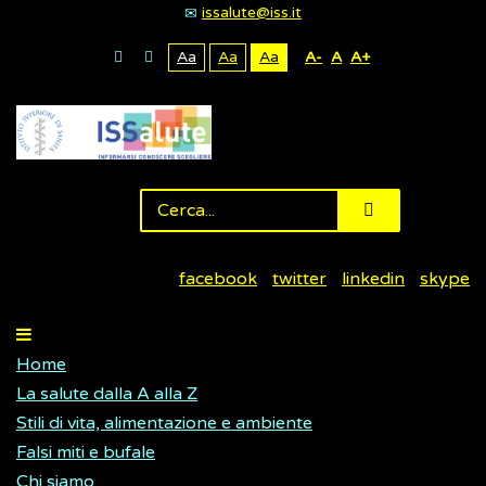
issalute@iss.it
Aa
Aa
Aa
A-
A
A+
facebook
twitter
linkedin
skype
Home
La salute dalla A alla Z
Stili di vita, alimentazione e ambiente
Falsi miti e bufale
Chi siamo