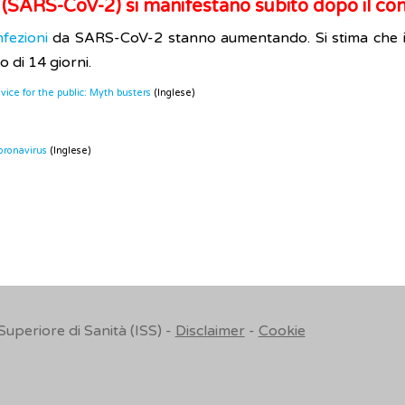
 (SARS-CoV-2) si manifestano subito dopo il co
nfezioni
da SARS-CoV-2 stanno aumentando. Si stima che il
o di 14 giorni.
ice for the public: Myth busters
(Inglese)
oronavirus
(Inglese)
 Superiore di Sanità (ISS) -
Disclaimer
-
Cookie