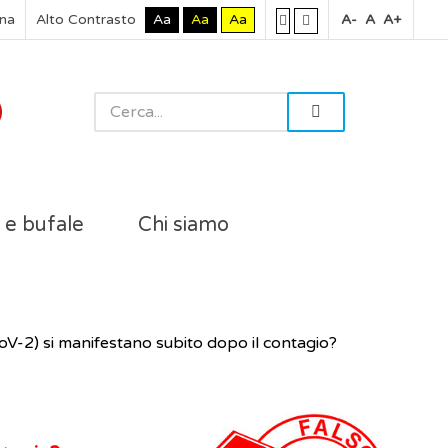
rna
Alto Contrasto
Aa
Aa
Aa
A-
A
A+
i e bufale
Chi siamo
oV-2) si manifestano subito dopo il contagio?