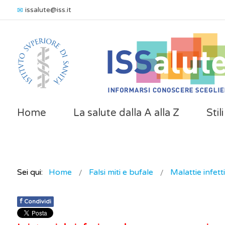
issalute@iss.it
Home
La salute dalla A alla Z
Stil
Sei qui:
Home
Falsi miti e bufale
Malattie infett
f
Condividi