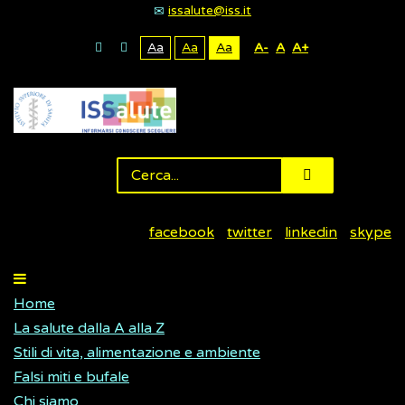
issalute@iss.it
Aa
Aa
Aa
A-
A
A+
facebook
twitter
linkedin
skype
Home
La salute dalla A alla Z
Stili di vita, alimentazione e ambiente
Falsi miti e bufale
Chi siamo