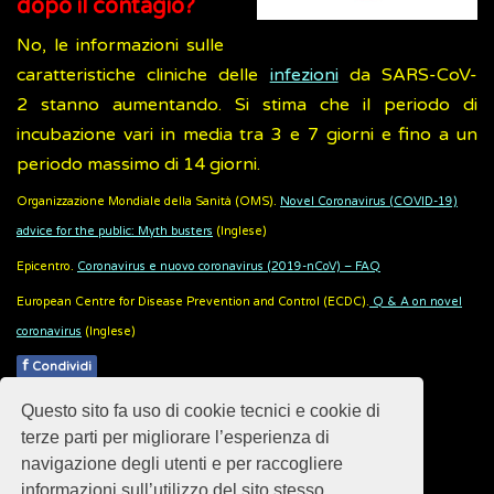
dopo il contagio?
No, le informazioni sulle
caratteristiche cliniche delle
infezioni
da SARS-CoV-
2 stanno aumentando. Si stima che il periodo di
incubazione vari in media tra 3 e 7 giorni e fino a un
periodo massimo di 14 giorni.
Organizzazione Mondiale della Sanità (OMS).
Novel Coronavirus (COVID-19)
advice for the public: Myth busters
(Inglese)
Epicentro.
Coronavirus e nuovo coronavirus (2019-nCoV) – FAQ
European Centre for Disease Prevention and Control (ECDC).
Q & A on novel
coronavirus
(Inglese)
f
Condividi
Questo sito fa uso di cookie tecnici e cookie di
Pubblicato: 07 Febbraio 2020
terze parti per migliorare l’esperienza di
navigazione degli utenti e per raccogliere
informazioni sull’utilizzo del sito stesso.