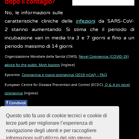
dopo il contagio?
No, le informazioni sulle
caratteristiche cliniche delle
infezioni
da SARS-CoV-
2 stanno aumentando. Si stima che il periodo di
incubazione vari in media tra 3 e 7 giorni e fino a un
periodo massimo di 14 giorni.
Organizzazione Mondiale della Sanità (OMS).
Novel Coronavirus (COVID-19)
advice for the public: Myth busters
(Inglese)
Epicentro.
Coronavirus e nuovo coronavirus (2019-nCoV) – FAQ
European Centre for Disease Prevention and Control (ECDC).
Q & A on novel
coronavirus
(Inglese)
f
Condividi
Questo sito fa uso di cookie tecnici e cookie di
Pubblicato: 07 Febbraio 2020
terze parti per migliorare l’esperienza di
navigazione degli utenti e per raccogliere
informazioni sull’utilizzo del sito stesso.