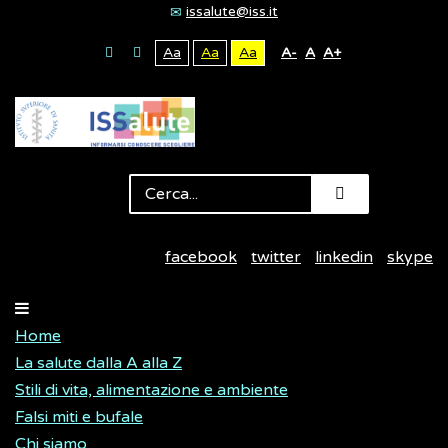
issalute@iss.it
Aa
Aa
Aa
A-
A
A+
facebook
twitter
linkedin
skype
Home
La salute dalla A alla Z
Stili di vita, alimentazione e ambiente
Falsi miti e bufale
Chi siamo