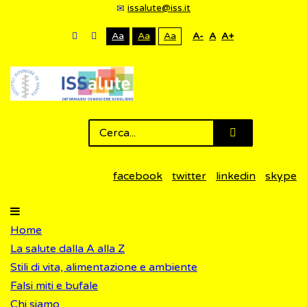
issalute@iss.it
Aa
Aa
Aa
A-
A
A+
facebook
twitter
linkedin
skype
Home
La salute dalla A alla Z
Stili di vita, alimentazione e ambiente
Falsi miti e bufale
Chi siamo