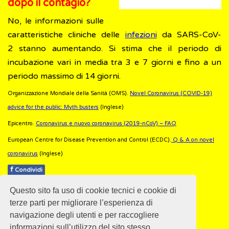
dopo il contagio?
No, le informazioni sulle
caratteristiche cliniche delle
infezioni
da SARS-CoV-
2 stanno aumentando. Si stima che il periodo di
incubazione vari in media tra 3 e 7 giorni e fino a un
periodo massimo di 14 giorni.
Organizzazione Mondiale della Sanità (OMS).
Novel Coronavirus (COVID-19)
advice for the public: Myth busters
(Inglese)
Epicentro.
Coronavirus e nuovo coronavirus (2019-nCoV) – FAQ
European Centre for Disease Prevention and Control (ECDC).
Q & A on novel
coronavirus
(Inglese)
f
Condividi
Questo sito fa uso di cookie tecnici e cookie di
Pubblicato: 07 Febbraio 2020
terze parti per migliorare l’esperienza di
navigazione degli utenti e per raccogliere
informazioni sull’utilizzo del sito stesso.