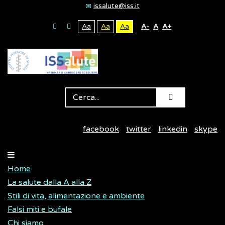
issalute@iss.it
Aa
Aa
Aa
A-
A
A+
facebook
twitter
linkedin
skype
Home
La salute dalla A alla Z
Stili di vita, alimentazione e ambiente
Falsi miti e bufale
Chi siamo