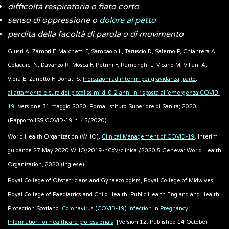
difficoltà respiratoria o fiato corto
senso di oppressione o
dolore al petto
perdita della facoltà di parola o di movimento
Giusti A, Zambri F, Marchetti F, Sampaolo L, Taruscio D, Salerno P, Chiantera A,
Colacurci N, Davanzo R, Mosca F, Petrini F, Ramenghi L, Vicario M, Villani A,
Viora E, Zanetto F, Donati S.
Indicazioni ad interim per gravidanza, parto,
allattamento e cura dei piccolissimi di 0-2 anni in risposta all’emergenza COVID-
19
. Versione 31 maggio 2020. Roma: Istituto Superiore di Sanità; 2020
(Rapporto ISS COVID-19 n. 45/2020)
World Health Organization (WHO).
Clinical Management of COVID-19
. Interim
guidance 27 May 2020 WHO/2019-nCoV/clinical/2020.5 Geneva: World Health
Organization, 2020 (Inglese)
Royal College of Obstetricians and Gynaecologists, Royal College of Midwives,
Royal College of Paediatrics and Child Health, Public Health England and Health
Protection Scotland.
Coronavirus (COVID-19) Infection in Pregnancy.
Information for healthcare professionals
. [Version 12: Published 14 October