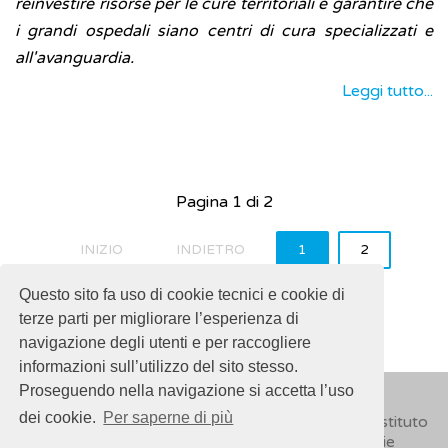
reinvestire risorse per le cure territoriali e garantire che
i grandi ospedali siano centri di cura specializzati e
all'avanguardia.
Leggi tutto...
Pagina 1 di 2
INIZIO
INDIETRO
1
2
AVANTI
FINE
Questo sito fa uso di cookie tecnici e cookie di
terze parti per migliorare l’esperienza di
navigazione degli utenti e per raccogliere
informazioni sull’utilizzo del sito stesso.
Proseguendo nella navigazione si accetta l’uso
dei cookie.
Per saperne di più
© 2018
ISSalute - Sito sviluppato e gestito dall’Istituto
Superiore di Sanità (ISS) -
Disclaimer
-
Cookie