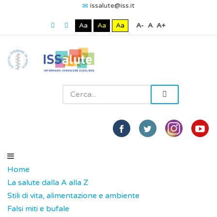
issalute@iss.it
Aa
Aa
Aa
A-
A
A+
Home
La salute dalla A alla Z
Stili di vita, alimentazione e ambiente
Falsi miti e bufale