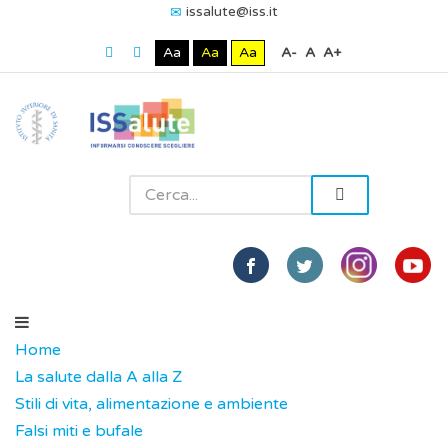
issalute@iss.it
Aa
Aa
Aa
A-
A
A+
Home
La salute dalla A alla Z
Stili di vita, alimentazione e ambiente
Falsi miti e bufale