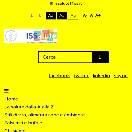
issalute@iss.it
Aa
Aa
Aa
A-
A
A+
facebook
twitter
linkedin
skype
Home
La salute dalla A alla Z
Stili di vita, alimentazione e ambiente
Falsi miti e bufale
Chi siamo