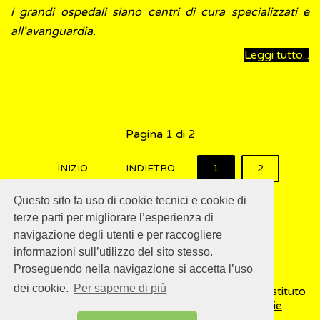
i grandi ospedali siano centri di cura specializzati e
all'avanguardia.
Leggi tutto...
Pagina 1 di 2
INIZIO
INDIETRO
1
2
AVANTI
FINE
Questo sito fa uso di cookie tecnici e cookie di
terze parti per migliorare l’esperienza di
navigazione degli utenti e per raccogliere
informazioni sull’utilizzo del sito stesso.
Proseguendo nella navigazione si accetta l’uso
dei cookie.
Per saperne di più
© 2018
ISSalute - Sito sviluppato e gestito dall’Istituto
Superiore di Sanità (ISS) -
Disclaimer
-
Cookie