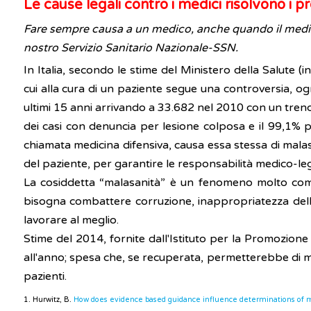
Le cause legali contro i medici risolvono i 
Fare sempre causa a un medico, anche quando il medico 
nostro Servizio Sanitario Nazionale-SSN.
In Italia, secondo le stime del Ministero della Salute (i
cui alla cura di un paziente segue una controversia, og
ultimi 15 anni arrivando a 33.682 nel 2010 con un trend
dei casi con denuncia per lesione colposa e il 99,1% pe
chiamata medicina difensiva, causa essa stessa di malasa
del paziente, per garantire le responsabilità medico-le
La cosiddetta “malasanità” è un fenomeno molto comp
bisogna combattere corruzione, inappropriatezza delle 
lavorare al meglio.
Stime del 2014, fornite dall'Istituto per la Promozione 
all'anno; spesa che, se recuperata, permetterebbe di mig
pazienti.
1. Hurwitz, B.
How does evidence based guidance influence determinations of 