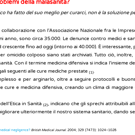
problemi della malasanità?
ha fatto del suo meglio per curarci, non è la soluzione per
n collaborazione con l’Associazione Nazionale fra le Imprese 
ni anno, sono circa 35.000. Le denunce contro medici e sanit
 crescente fino ad oggi (intorno ai 40.000). È interessante, 
r omicidio colposo siano stati archiviati. Tutto ciò, inolt
nità. Con il termine medicina difensiva si indica l’insieme de
gali seguenti alle cure mediche prestate
.
(1)
lesso e per arginarlo, oltre a seguire protocolli e buon
cure e medicina difensiva, creando un clima di maggiore se
dell’Etica in Sanità
, indicano che gli sprechi attribuibili a
(2)
liorare ulteriormente il nostro sistema sanitario, dando sere
medical negligence?
British Medical Journal
. 2004; 329 (7473): 1024–1028