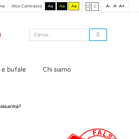
rna
Alto Contrasto
Aa
Aa
Aa
A-
A
A+
i e bufale
Chi siamo
alasanità?