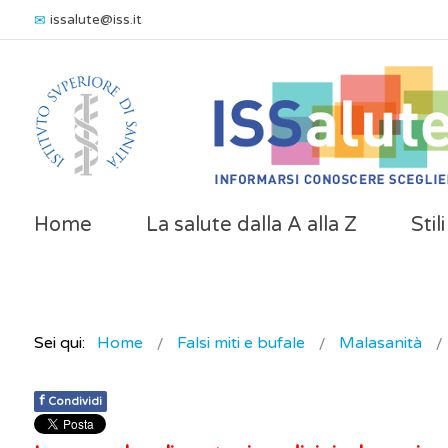
issalute@iss.it
Home
La salute dalla A alla Z
Stil
Sei qui:
Home
Falsi miti e bufale
Malasanità
f
Condividi