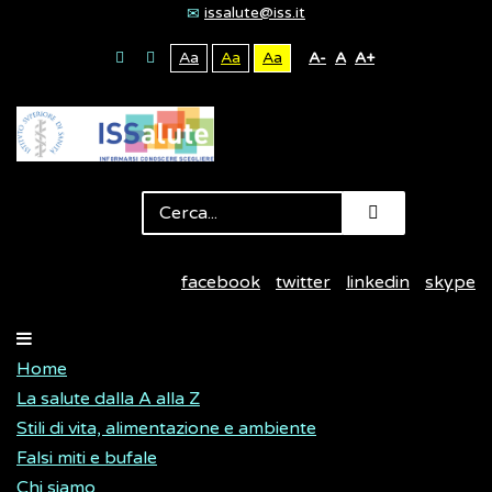
issalute@iss.it
Aa
Aa
Aa
A-
A
A+
facebook
twitter
linkedin
skype
Home
La salute dalla A alla Z
Stili di vita, alimentazione e ambiente
Falsi miti e bufale
Chi siamo