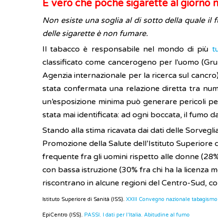
È vero che poche sigarette al giorno 
Non esiste una soglia al di sotto della quale i
delle sigarette è non fumare.
Il tabacco è responsabile nel mondo di più
t
classificato come cancerogeno per l'uomo (Gru
Agenzia internazionale per la ricerca sul cancro)
stata confermata una relazione diretta tra nume
un’esposizione minima può generare pericoli per 
stata mai identificata: ad ogni boccata, il fumo d
Stando alla stima ricavata dai dati delle Sorvegl
Promozione della Salute dell’Istituto Superiore di
frequente fra gli uomini rispetto alle donne (2
con bassa istruzione (30% fra chi ha la licenza me
riscontrano in alcune regioni del Centro-Sud, 
Istituto Superiore di Sanità (ISS).
XXIII Convegno nazionale tabagismo 
EpiCentro (ISS).
PASSI. I dati per l'Italia. Abitudine al fumo