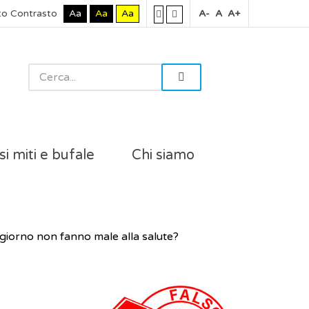
to Contrasto
Aa
Aa
Aa
A-
A
A+
si miti e bufale
Chi siamo
 giorno non fanno male alla salute?