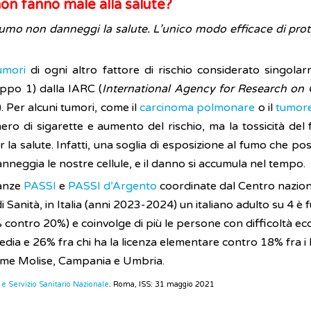
non fanno male alla salute?
l fumo non danneggi la salute. L’unico modo efficace di pro
umori
di ogni altro fattore di rischio considerato singola
ppo 1) dalla IARC (
International Agency for Research on
. Per alcuni tumori, come il
carcinoma polmonare
o il
tumore
ro di sigarette e aumento del rischio, ma la tossicità del 
la salute. Infatti, una soglia di esposizione al fumo che po
anneggia le nostre cellule, e il danno si accumula nel tempo.
ianze
PASSI
e
PASSI d’Argento
coordinate dal Centro naziona
 Sanità, in Italia (anni 2023-2024) un italiano adulto su 4 è 
8% contro 20%) e coinvolge di più le persone con difficoltà 
dia e 26% fra chi ha la licenza elementare contro 18% fra i la
come Molise, Campania e Umbria.
e Servizio Sanitario Nazionale
. Roma, ISS: 31 maggio 2021