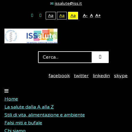
issalute@iss.it
Aa
Aa
Aa
A-
A
A+
facebook
twitter
linkedin
skype
Home
La salute dalla A alla Z
Stili di vita, alimentazione e ambiente
Falsi miti e bufale
Chi siamo