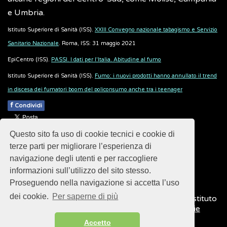
e Umbria.
Istituto Superiore di Sanità (ISS).
XXIII Convegno nazionale tabagismo e Servizio
Sanitario Nazionale
. Roma, ISS: 31 maggio 2021
EpiCentro (ISS).
PASSI. I dati per l'Italia. Abitudine al fumo
Istituto Superiore di Sanità (ISS).
Fumo: i nuovi prodotti hanno annullato il trend
in discesa dei fumatori boom del policonsumo anche tra i teenager
f
Condividi
Pubblicato: 28 Febbraio 2018
Questo sito fa uso di cookie tecnici e cookie di
- Ultimo aggiornamento: 13 Maggio 2026
terze parti per migliorare l’esperienza di
navigazione degli utenti e per raccogliere
informazioni sull’utilizzo del sito stesso.
Proseguendo nella navigazione si accetta l’uso
dei cookie.
Per saperne di più
© 2018
ISSalute - Sito sviluppato e gestito dall’Istituto
Superiore di Sanità (ISS) -
Disclaimer
-
Cookie
Accetto
Sitemap