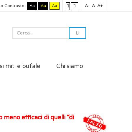
to Contrasto
Aa
Aa
Aa
A-
A
A+
si miti e bufale
Chi siamo
 meno efficaci di quelli “di