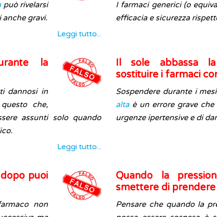
a
può rivelarsi
I farmaci generici (o equiv
i anche gravi.
efficacia e sicurezza rispett
Leggi tutto...
rante la
Il sole abbassa la
sostituire i farmaci co
ti dannosi in
Sospendere durante i mesi e
 questo che,
alta
è un errore grave che 
essere assunti solo quando
urgenze ipertensive e di dan
ico.
Leggi tutto...
a dopo puoi
Quando la pressio
smettere di prendere 
 farmaco non
Pensare che quando la pre