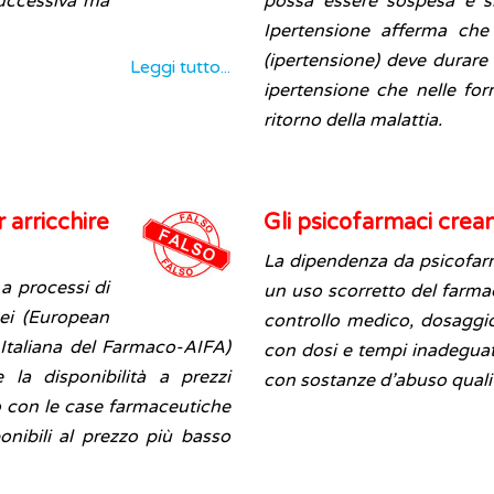
successiva ma
possa essere sospesa è s
Ipertensione afferma che 
(ipertensione) deve durare 
Leggi tutto...
ipertensione che nelle form
ritorno della malattia.
 arricchire
Gli psicofarmaci cre
La dipendenza da psicofarma
a processi di
un uso scorretto del farma
pei (European
controllo medico, dosaggi
Italiana del Farmaco-AIFA)
con dosi e tempi inadeguati
e la disponibilità a prezzi
con sostanze d’abuso quali
ano con le case farmaceutiche
onibili al prezzo più basso