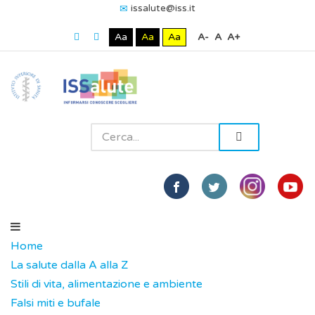
issalute@iss.it
Aa
Aa
Aa
A-
A
A+
Home
La salute dalla A alla Z
Stili di vita, alimentazione e ambiente
Falsi miti e bufale