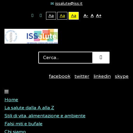
issalute@iss.it
Aa
Aa
Aa
A-
A
A+
facebook
twitter
linkedin
skype
Home
La salute dalla A alla Z
Stili di vita, alimentazione e ambiente
Falsi miti e bufale
Chi siamo