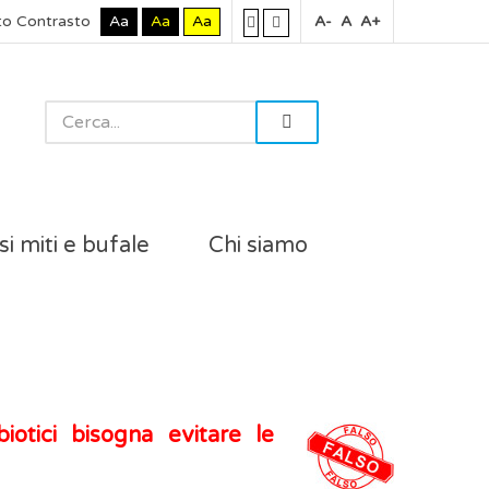
to Contrasto
Aa
Aa
Aa
A-
A
A+
si miti e bufale
Chi siamo
biotici bisogna evitare le