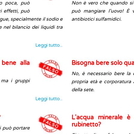
o poca, può
Non è vero che quando si f
i effetti, può
può mangiare l’uovo! È 
ngue, specialmente il sodio e
antibiotici sulfamidici.
nel bilancio dei liquidi tra
Leggi tutto...
 bene alla
Bisogna bere solo qua
No, è necessario bere la 
 ma i gruppi
propria età e corporatura 
della sete.
Leggi tutto...
?
L'acqua minerale è 
rubinetto?
i può portare