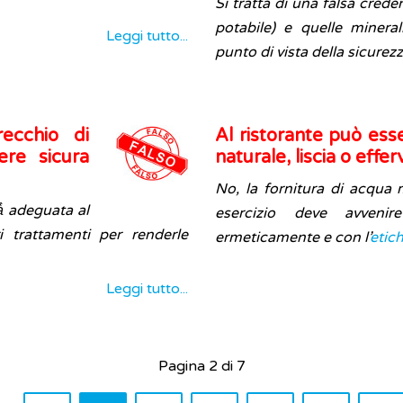
Si tratta di una falsa cred
potabile) e quelle minera
Leggi tutto...
punto di vista della sicurezz
ecchio di
Al ristorante può ess
ere sicura
naturale, liscia o effe
No, la fornitura di acqua 
à̀ adeguata al
esercizio deve avveni
trattamenti per renderle
ermeticamente e con l’
etic
Leggi tutto...
Pagina 2 di 7