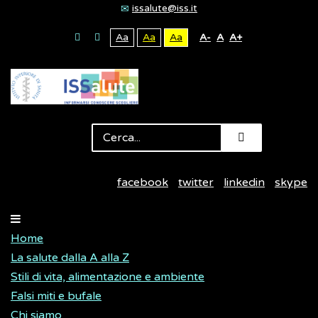
issalute@iss.it
Aa
Aa
Aa
A-
A
A+
facebook
twitter
linkedin
skype
Home
La salute dalla A alla Z
Stili di vita, alimentazione e ambiente
Falsi miti e bufale
Chi siamo