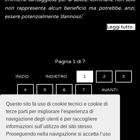
non rappresenta alcun beneficio ma potrebbe, anzi,
essere potenzialmente ‘dannoso’.
Leggi tutto...
Pagina 1 di 7
INIZIO
INDIETRO
1
2
3
4
5
6
7
AVANTI
FINE
Questo sito fa uso di cookie tecnici e cookie di
terze parti per migliorare l’esperienza di
navigazione degli utenti e per raccogliere
informazioni sull’utilizzo del sito stesso.
Proseguendo nella navigazione si accetta l’uso