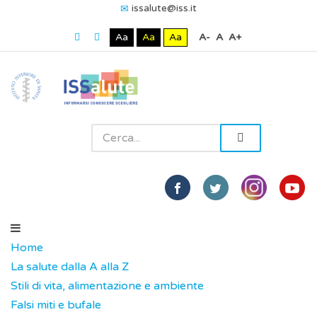
issalute@iss.it
Aa
Aa
Aa
A-
A
A+
Home
La salute dalla A alla Z
Stili di vita, alimentazione e ambiente
Falsi miti e bufale