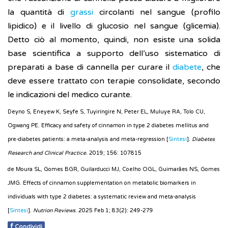
la quantità di
grassi
circolanti nel sangue (profilo
lipidico) e il livello di glucosio nel sangue (glicemia).
Detto ciò al momento, quindi, non esiste una solida
base scientifica a supporto dell’uso sistematico di
preparati a base di cannella per curare il
diabete
, che
deve essere trattato con terapie consolidate, secondo
le indicazioni del medico curante.
Deyno S, Eneyew K, Seyfe S, Tuyiringire N, Peter EL, Muluye RA, Tolo CU,
Ogwang PE. Efficacy and safety of cinnamon in type 2 diabetes mellitus and
pre-diabetes patients: a meta-analysis and meta-regression [
Sintesi
].
Diabetes
Research and Clinical Practice
. 2019; 156: 107815
de Moura SL, Gomes BGR, Guilarducci MJ, Coelho OGL, Guimarães NS, Gomes
JMG. Effects of cinnamon supplementation on metabolic biomarkers in
individuals with type 2 diabetes: a systematic review and meta-analysis
[
Sintesi
].
Nutrion Reviews
. 2025 Feb 1; 83(2): 249-279
f
Condividi