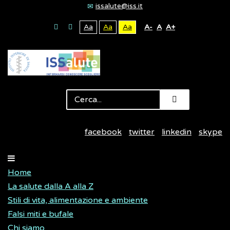
issalute@iss.it
Aa
Aa
Aa
A-
A
A+
facebook
twitter
linkedin
skype
Home
La salute dalla A alla Z
Stili di vita, alimentazione e ambiente
Falsi miti e bufale
Chi siamo