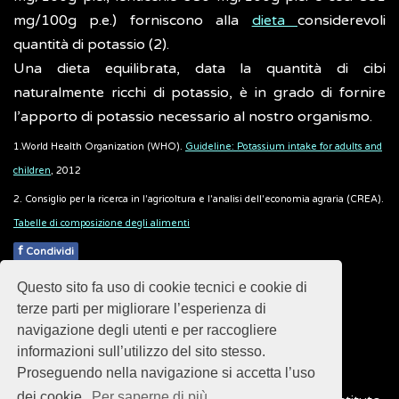
mg/100g p.e.) forniscono alla
dieta
considerevoli
quantità di potassio (2).
Una dieta equilibrata, data la quantità di cibi
naturalmente ricchi di potassio, è in grado di fornire
l’apporto di potassio necessario al nostro organismo.
1.World Health Organization (WHO).
Guideline: Potassium intake for adults and
children
, 2012
2. Consiglio per la ricerca in l'agricoltura e l'analisi dell'economia agraria (CREA).
Tabelle di composizione degli alimenti
f
Condividi
Questo sito fa uso di cookie tecnici e cookie di
Pubblicato: 01 Aprile 2019
terze parti per migliorare l’esperienza di
navigazione degli utenti e per raccogliere
informazioni sull’utilizzo del sito stesso.
Proseguendo nella navigazione si accetta l’uso
dei cookie.
Per saperne di più