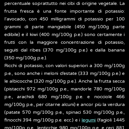
percentuale soprattutto nei cibi di origine vegetale. La
frutta fresca è una fonte importante di potassio:
l’avocado, con 450 milligrammi di potassio per 100
grammi di parte mangiabile (450 mg/100g parte
edibile) e il kiwi (400 mg/100g p.e.) sono certamente i
frutti con la maggiore concentrazione di potassio,
seguiti dal ribes (370 mg/100g p.e.) e dalla banana
(350 mg/100g p.e.).
Ricchi di potassio, con valori superiori a 300 mg/100g
p.e., sono anche i meloni d’estate (333 mg/100g p.e.) e
le albicocche (320 mg/100g p.e.). Anche la frutta secca
(pistacchi 972 mg/100g p.e., mandorle 780 mg/100g
p.e., arachidi 680 mg/100g p.e. e nocciole 466
mg/100g p.e., per citarne alcuni) e ancor più la verdura
(patate 570 mg/100g p.e., spinaci 530 mg/100g p.e.,
finocchi 394 mg/100g p.e. ecc.) e i
legumi
(fagioli 1445
mg/100g p.e., lenticchie 980 mg/100g p.e. e ceci 881