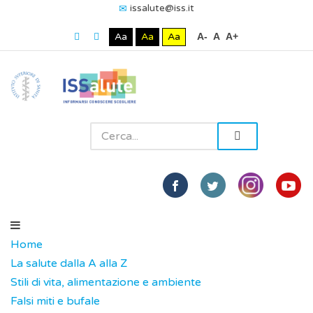
issalute@iss.it
Aa
Aa
Aa
A-
A
A+
Home
La salute dalla A alla Z
Stili di vita, alimentazione e ambiente
Falsi miti e bufale