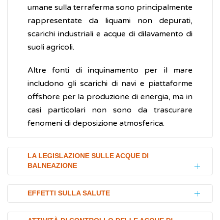
umane sulla terraferma sono principalmente
rappresentate da liquami non depurati,
scarichi industriali e acque di dilavamento di
suoli agricoli.
Altre fonti di inquinamento per il mare
includono gli scarichi di navi e piattaforme
offshore per la produzione di energia, ma in
casi particolari non sono da trascurare
fenomeni di deposizione atmosferica.
LA LEGISLAZIONE SULLE ACQUE DI
BALNEAZIONE
La Direttiva 2006/7/CE, che integra aspetti
EFFETTI SULLA SALUTE
ambientali e sanitari, ha introdotto profonde
modifiche nella gestione delle acque di
Oltre agli effetti benefici sulla salute fisica e