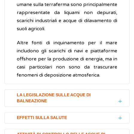
umane sulla terraferma sono principalmente
rappresentate da liquami non depurati,
scarichi industriali e acque di dilavamento di
suoli agricoli.
Altre fonti di inquinamento per il mare
includono gli scarichi di navi e piattaforme
offshore per la produzione di energia, ma in
casi particolari non sono da trascurare
fenomeni di deposizione atmosferica.
LA LEGISLAZIONE SULLE ACQUE DI
BALNEAZIONE
La Direttiva 2006/7/CE, che integra aspetti
EFFETTI SULLA SALUTE
ambientali e sanitari, ha introdotto profonde
modifiche nella gestione delle acque di
Oltre agli effetti benefici sulla salute fisica e