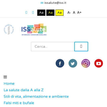
issalute@iss.it
Aa
Aa
Aa
A-
A
A+
Home
La salute dalla A alla Z
Stili di vita, alimentazione e ambiente
Falsi miti e bufale