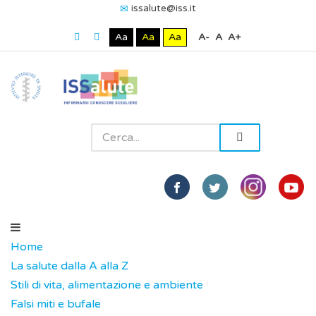
issalute@iss.it
Aa
Aa
Aa
A-
A
A+
Home
La salute dalla A alla Z
Stili di vita, alimentazione e ambiente
Falsi miti e bufale