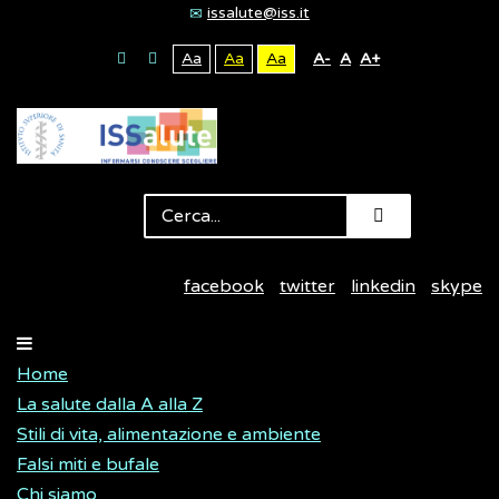
issalute@iss.it
Aa
Aa
Aa
A-
A
A+
facebook
twitter
linkedin
skype
Home
La salute dalla A alla Z
Stili di vita, alimentazione e ambiente
Falsi miti e bufale
Chi siamo