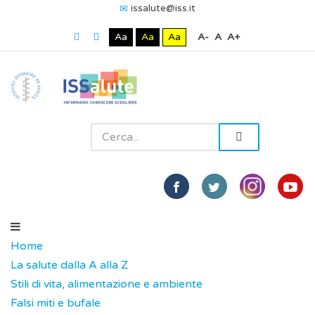
issalute@iss.it
Aa
Aa
Aa
A-
A
A+
Home
La salute dalla A alla Z
Stili di vita, alimentazione e ambiente
Falsi miti e bufale