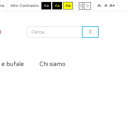
rna
Alto Contrasto
Aa
Aa
Aa
A-
A
A+
i e bufale
Chi siamo