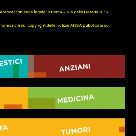
rativa (con sede legale in Roma – Via della Dataria n. 94,
informazioni sul copyright delle notizie ANSA pubblicate sul