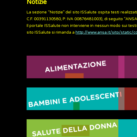
Notizie
La sezione “Notizie” del sito ISSalute ospita testi reali
C.F. 00391130580, P. IVA 00876481003), di seguito “ANSA” e
Il portale ISSalute non interviene in nessun modo sui testi
sito ISSalute si rimanda a
http://www.ansa.it/sito/static/c