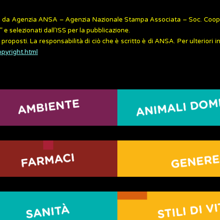
zzati da Agenzia ANSA – Agenzia Nazionale Stampa Associata – Soc. Coope
 selezionati dall’ISS per la pubblicazione.
 proposti. La responsabilità di ciò che è scritto è di ANSA. Per ulteriori 
opyright.html