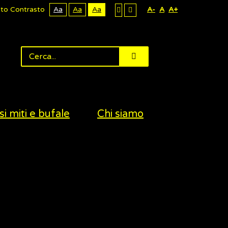
lto Contrasto
Aa
Aa
Aa
A-
A
A+
si miti e bufale
Chi siamo