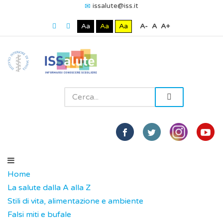
issalute@iss.it
Aa
Aa
Aa
A-
A
A+
Home
La salute dalla A alla Z
Stili di vita, alimentazione e ambiente
Falsi miti e bufale