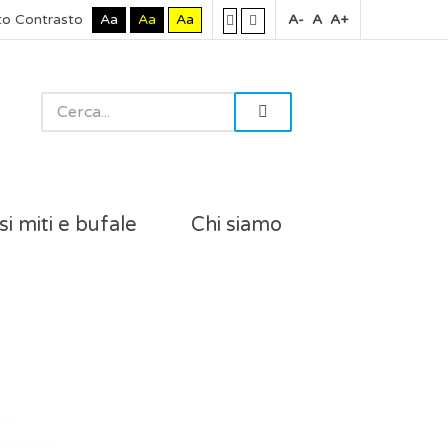
to Contrasto
Aa
Aa
Aa
A-
A
A+
si miti e bufale
Chi siamo