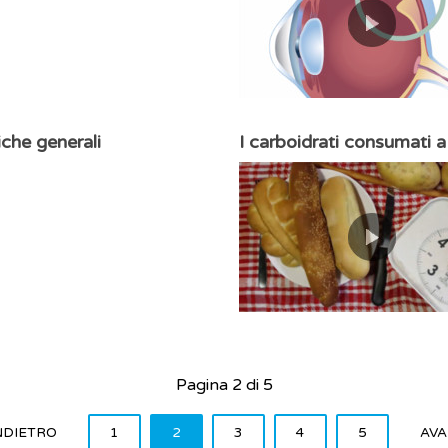
iche generali
I carboidrati consumati 
Pagina 2 di 5
NDIETRO
1
2
3
4
5
AVA