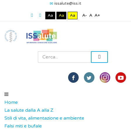
issalute@iss.it
Aa
Aa
Aa
A-
A
A+
Home
La salute dalla A alla Z
Stili di vita, alimentazione e ambiente
Falsi miti e bufale