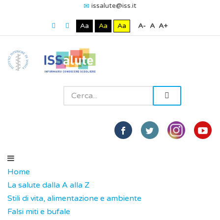
issalute@iss.it
Aa
Aa
Aa
A-
A
A+
Home
La salute dalla A alla Z
Stili di vita, alimentazione e ambiente
Falsi miti e bufale