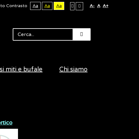
lto Contrasto
Aa
Aa
Aa
A-
A
A+
si miti e bufale
Chi siamo
rtico