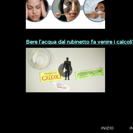
Bere l'acqua dal rubinetto fa venire i calcoli
INIZIO
I