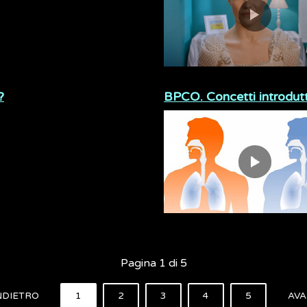
?
BPCO. Concetti introdutt
Pagina 1 di 5
NDIETRO
1
2
3
4
5
AVA