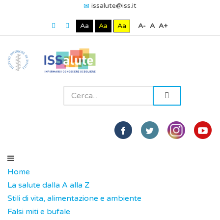
issalute@iss.it
Aa
Aa
Aa
A-
A
A+
Home
La salute dalla A alla Z
Stili di vita, alimentazione e ambiente
Falsi miti e bufale