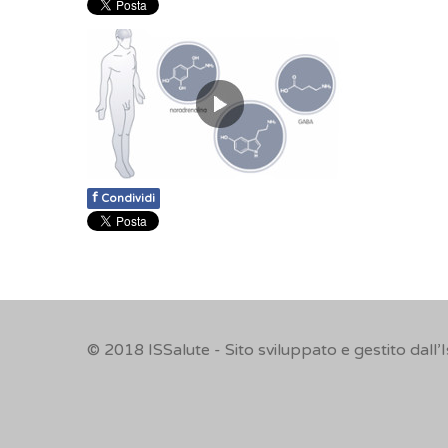
f
Condividi
© 2018
ISSalute - Sito sviluppato e gestito dall’