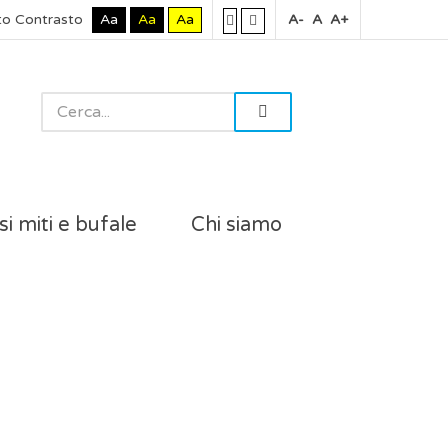
to Contrasto
Aa
Aa
Aa
A-
A
A+
si miti e bufale
Chi siamo