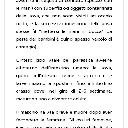
avvenire in seguito al contatto (spesso con
le mani) con superfici od oggetti contaminati
dalle uova, che non sono visibili ad occhio
nudo, e la successiva ingestione delle uova
stesse (il “mettersi le mani in bocca” da
parte dei bambini è quindi spesso veicolo di
contagio).
L’intero ciclo vitale del parassita avviene
all'interno dell’intestino umano: le uova,
giunte nell'intestino tenue, si aprono e le
larve iniziano a spostarsi fino all'intestino
crasso dove, nel giro di 2-6 settimane,
maturano fino a diventare adulte.
Il maschio ha vita breve e muore dopo aver
fecondato la femmina. Gli ossiuri femmine,
invece, sopravvivono nel colon dalle 5 alle