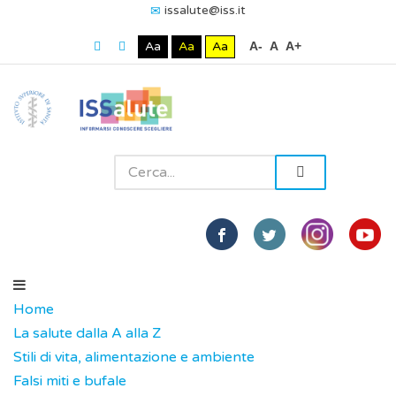
issalute@iss.it
Aa
Aa
Aa
A-
A
A+
Home
La salute dalla A alla Z
Stili di vita, alimentazione e ambiente
Falsi miti e bufale