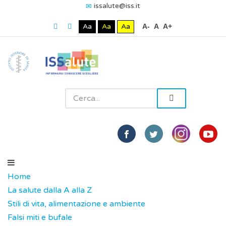
issalute@iss.it
Aa
Aa
Aa
A-
A
A+
Home
La salute dalla A alla Z
Stili di vita, alimentazione e ambiente
Falsi miti e bufale