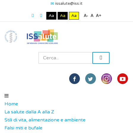
issalute@iss.it
Aa
Aa
Aa
A-
A
A+
Home
La salute dalla A alla Z
Stili di vita, alimentazione e ambiente
Falsi miti e bufale