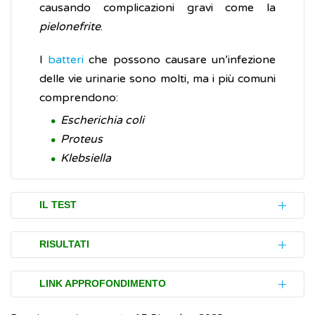
causando complicazioni gravi come la
pielonefrite
.
I
batteri
che possono causare un’infezione
delle vie urinarie sono molti, ma i più comuni
comprendono:
Escherichia coli
Proteus
Klebsiella
IL TEST
Per effettuare l’urinocoltura non è
RISULTATI
necessaria alcuna preparazione particolare.
È sufficiente acquistare in farmacia, o
Se il risultato dell’urinocoltura è definito
LINK APPROFONDIMENTO
parafarmacia, un apposito contenitore
positivo
significa che si è sviluppato un