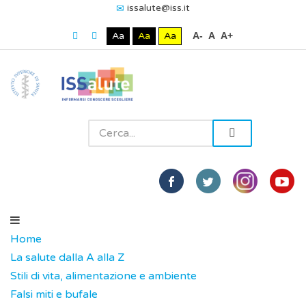
issalute@iss.it
Aa
Aa
Aa
A-
A
A+
Home
La salute dalla A alla Z
Stili di vita, alimentazione e ambiente
Falsi miti e bufale