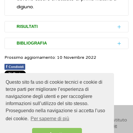
digiuno.
RISULTATI
In alcuni casi, che richiedono ulteriori
BIBLIOGRAFIA
accertamenti, il medico di base può ritenere
Prossimo aggiornamento: 10 Novembre 2022
utile rivolgersi a uno specialista. In
NHS.
Vitamin B12 or folate deficiency
particolare:
anaemia
(Inglese)
f
Condividi
ematologo
(specialista nelle malattie del
Questo sito fa uso di cookie tecnici e cookie di
1
1
1
1
1
Rating 1.17 (6 Votes)
sangue), in caso di incertezza sulla causa
terze parti per migliorare l’esperienza di
di una carenza di vitamina B12; nel caso
navigazione degli utenti e per raccogliere
di una
donna incinta
; nel caso in cui i
informazioni sull’utilizzo del sito stesso.
sintomi suggeriscano che il sistema
Proseguendo nella navigazione si accetta l’uso
nervoso della persona sia stato
dei cookie.
Per saperne di più
© 2018
ISSalute - Sito sviluppato e gestito dall’Istituto
danneggiato
Superiore di Sanità (ISS) -
Disclaimer
-
Cookie
gastroenterologo
(specialista del