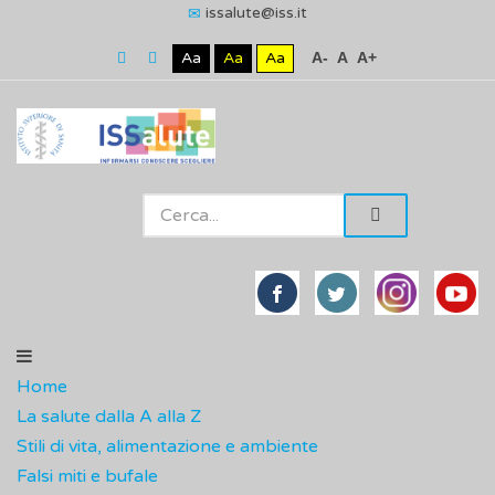
issalute@iss.it
Aa
Aa
Aa
A-
A
A+
Home
La salute dalla A alla Z
Stili di vita, alimentazione e ambiente
Falsi miti e bufale